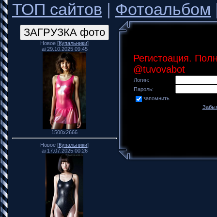
ТОП сайтов
|
Фотоальбом
Новое [
Купальники
]
ai 29.10.2025 09:45
Регистоация. Пол
@tuvovabot
Логин:
Пароль:
запомнить
Забыл
1500x2666
Новое [
Купальники
]
ai 17.07.2025 00:26