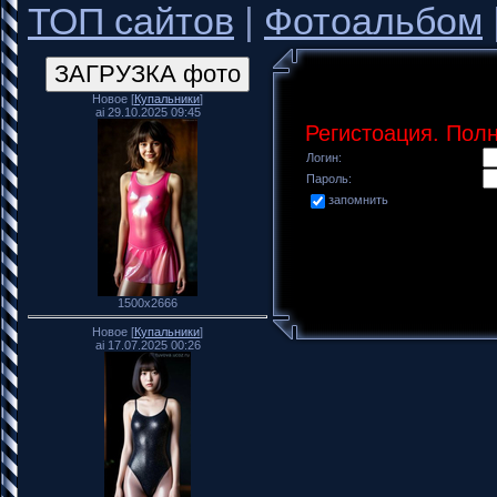
ТОП сайтов
|
Фотоальбом
Новое [
Купальники
]
ai 29.10.2025 09:45
Регистоация. Пол
Логин:
Пароль:
запомнить
1500x2666
Новое [
Купальники
]
ai 17.07.2025 00:26