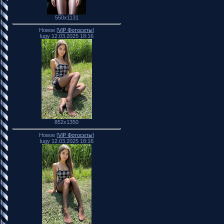
550x1131
Новое [
ViP Фотосеты
]
lugy 12.03.2025 18:16
852x1350
Новое [
ViP Фотосеты
]
lugy 12.03.2025 18:16