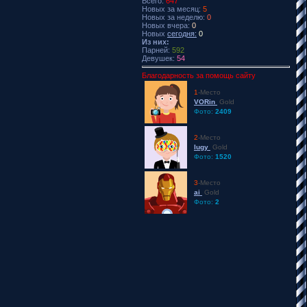
Всего:
647
Новых за месяц:
5
Новых за неделю:
0
Новых вчера:
0
Новых
сегодня:
0
Из них:
Парней:
592
Девушек:
54
Благодарность за помощь сайту
1
-Место
VORin
Gold
Фото:
2409
2
-Место
lugy
Gold
Фото:
1520
3
-Место
ai
Gold
Фото:
2