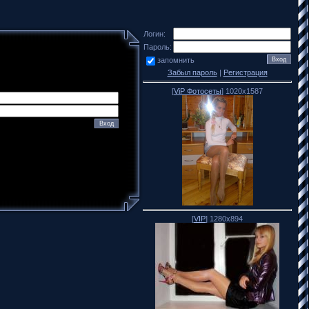
Логин:
Пароль:
запомнить
Забыл пароль
|
Регистрация
[
ViP Фотосеты
] 1020x1587
[
VIP
] 1280x894