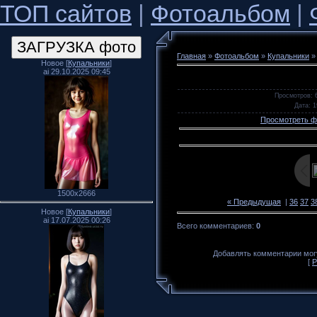
ТОП сайтов
|
Фотоальбом
|
Главная
»
Фотоальбом
»
Купальники
Новое [
Купальники
]
ai 29.10.2025 09:45
Просмотров
: 
Дата
: 
Просмотреть ф
1500x2666
« Предыдущая
|
36
37
3
Новое [
Купальники
]
ai 17.07.2025 00:26
Всего комментариев
:
0
Добавлять комментарии могу
[
Р