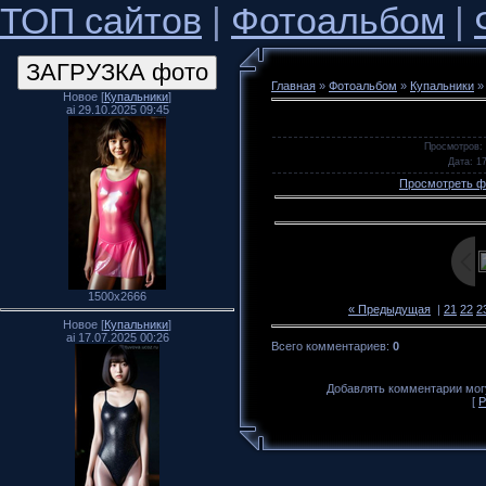
ТОП сайтов
|
Фотоальбом
|
Главная
»
Фотоальбом
»
Купальники
Новое [
Купальники
]
ai 29.10.2025 09:45
Просмотров
:
Дата
: 1
Просмотреть ф
1500x2666
« Предыдущая
|
21
22
2
Новое [
Купальники
]
ai 17.07.2025 00:26
Всего комментариев
:
0
Добавлять комментарии могу
[
Р