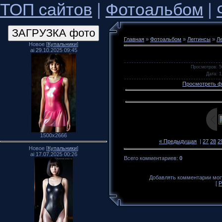
ТОП сайтов
|
Фотоальбом
|
Главная
»
Фотоальбом
»
Леггинсы
»
Л
Новое [
Купальники
]
ai 29.10.2025 09:45
Просмотров
: 5
Дата
: 
Просмотреть ф
1500x2666
« Предыдущая
|
27
28
2
Новое [
Купальники
]
ai 17.07.2025 00:26
Всего комментариев
:
0
Добавлять комментарии могу
[
Р