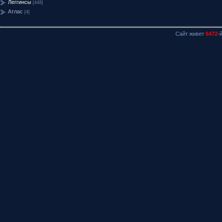
Леггинсы
[448]
Атлас
[4]
Сайт живет
6472
-