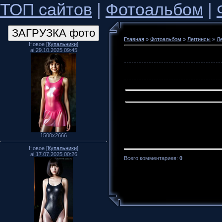
ТОП сайтов
|
Фотоальбом
|
Главная
»
Фотоальбом
»
Леггинсы
»
Л
Новое [
Купальники
]
ai 29.10.2025 09:45
1500x2666
Новое [
Купальники
]
ai 17.07.2025 00:26
Всего комментариев
:
0