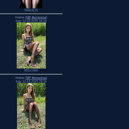
550x1131
Новое [
ViP Фотосеты
]
lugy 12.03.2025 18:16
852x1350
Новое [
ViP Фотосеты
]
lugy 12.03.2025 18:16