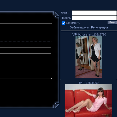
Логин:
Пароль:
запомнить
Забыл пароль
|
Регистрация
[
ViP Фотосеты
] 1139x1790
[
VIP
] 1280x960