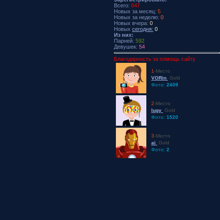
Всего:
647
Новых за месяц:
5
Новых за неделю:
0
Новых вчера:
0
Новых
сегодня:
0
Из них:
Парней:
592
Девушек:
54
Благодарность за помощь сайту
1
-Место
VORin
Gold
Фото:
2409
2
-Место
lugy
Gold
Фото:
1520
3
-Место
ai
Gold
Фото:
2