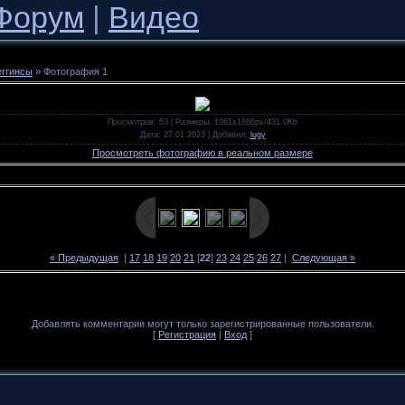
Форум
|
Видео
еггинсы
» Фотография 1
Просмотров
: 53 |
Размеры
: 1061x1886px/431.0Kb
Дата
: 27.01.2023 |
Добавил
:
lugy
Просмотреть фотографию в реальном размере
« Предыдущая
|
17
18
19
20
21
[
22
]
23
24
25
26
27
|
Следующая »
Добавлять комментарии могут только зарегистрированные пользователи.
[
Регистрация
|
Вход
]