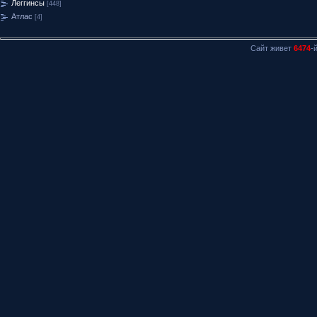
Леггинсы
[448]
Атлас
[4]
Сайт живет
6474
-