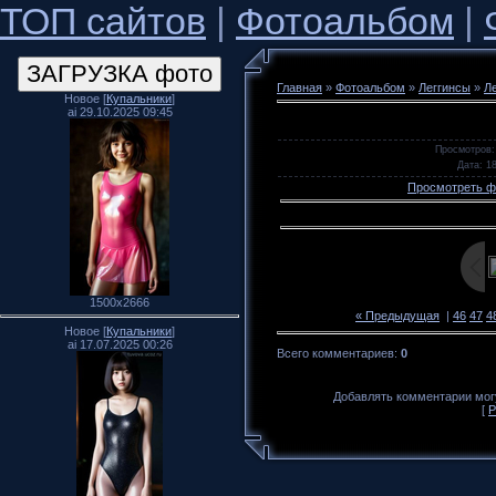
ТОП сайтов
|
Фотоальбом
|
Главная
»
Фотоальбом
»
Леггинсы
»
Л
Новое [
Купальники
]
ai 29.10.2025 09:45
Просмотров
:
Дата
: 1
Просмотреть ф
1500x2666
« Предыдущая
|
46
47
4
Новое [
Купальники
]
ai 17.07.2025 00:26
Всего комментариев
:
0
Добавлять комментарии могу
[
Р