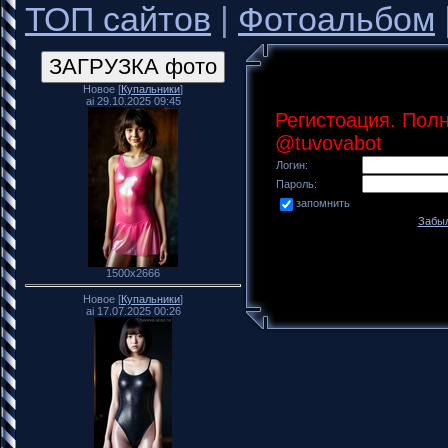
ТОП сайтов
|
Фотоальбом
Новое [
Купальники
]
ai 29.10.2025 09:45
Регистоация. Пол
@tuvovabot
Логин:
Пароль:
запомнить
Забыл
1500x2666
Новое [
Купальники
]
ai 17.07.2025 00:26