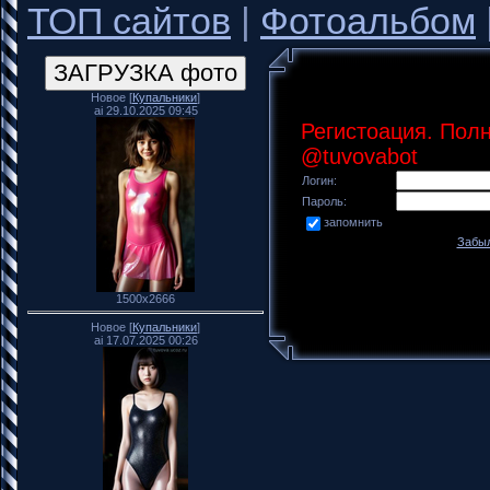
ТОП сайтов
|
Фотоальбом
Новое [
Купальники
]
ai 29.10.2025 09:45
Регистоация. Пол
@tuvovabot
Логин:
Пароль:
запомнить
Забыл
1500x2666
Новое [
Купальники
]
ai 17.07.2025 00:26