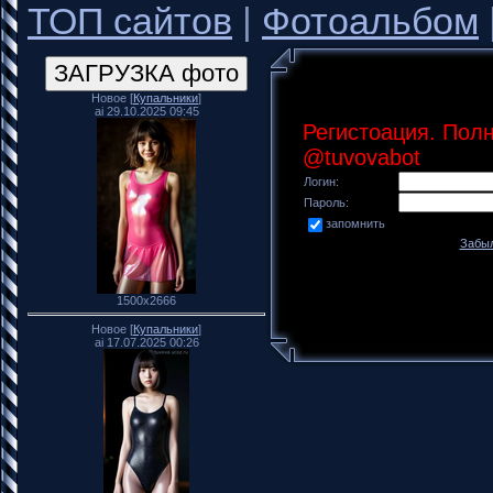
ТОП сайтов
|
Фотоальбом
Новое [
Купальники
]
ai 29.10.2025 09:45
Регистоация. Пол
@tuvovabot
Логин:
Пароль:
запомнить
Забыл
1500x2666
Новое [
Купальники
]
ai 17.07.2025 00:26