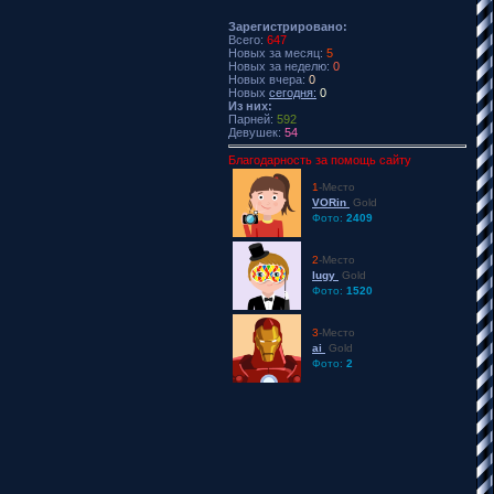
Зарегистрировано:
Всего:
647
Новых за месяц:
5
Новых за неделю:
0
Новых вчера:
0
Новых
сегодня:
0
Из них:
Парней:
592
Девушек:
54
Благодарность за помощь сайту
1
-Место
VORin
Gold
Фото:
2409
2
-Место
lugy
Gold
Фото:
1520
3
-Место
ai
Gold
Фото:
2