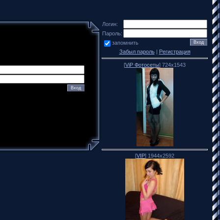
Логин:
Пароль:
запомнить
Забыл пароль
|
Регистрация
[
ViP Фотосеты
] 724x1543
[
VIP
] 1944x2592