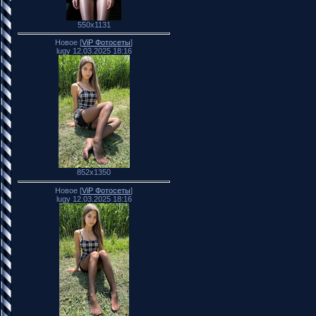
550x1131
Новое [
ViP Фотосеты
]
lugy 12.03.2025 18:16
852x1350
Новое [
ViP Фотосеты
]
lugy 12.03.2025 18:16