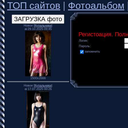
ТОП сайтов
|
Фотоальбом
Новое [
Купальники
]
ai 29.10.2025 09:45
Регистоация. Пол
Логин:
Пароль:
запомнить
1500x2666
Новое [
Купальники
]
ai 17.07.2025 00:26