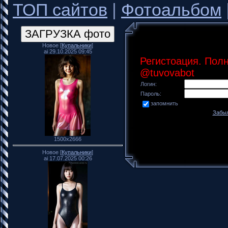
ТОП сайтов
|
Фотоальбом
Новое [
Купальники
]
ai 29.10.2025 09:45
Регистоация. Пол
@tuvovabot
Логин:
Пароль:
запомнить
Забыл
1500x2666
Новое [
Купальники
]
ai 17.07.2025 00:26