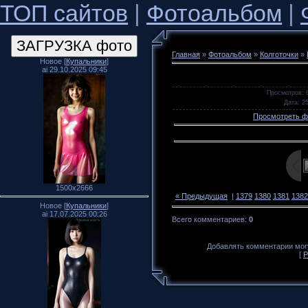
ТОП сайтов
|
Фотоальбом
|
Главная
»
Фотоальбом
»
Колготочки
»
Новое [
Купальники
]
ai 29.10.2025 09:45
Просмотров
: 
Дата
: 2
Просмотреть ф
1500x2666
« Предыдущая
|
1379
1380
1381
1382
Новое [
Купальники
]
ai 17.07.2025 00:26
Всего комментариев
:
0
Добавлять комментарии могу
[
Р