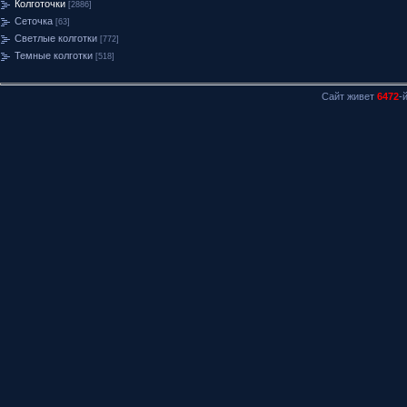
Колготочки
[2886]
Сеточка
[63]
Светлые колготки
[772]
Темные колготки
[518]
Сайт живет
6472
-