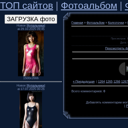
ТОП сайтов
|
Фотоальбом
|
Главная
»
Фотоальбом
»
Колготочки
»
Новое [
Купальники
]
ai 29.10.2025 09:45
Просмотров
: 
Дата
:
Просмотреть ф
1500x2666
« Предыдущая
|
1264
1265
1266
1267
Новое [
Купальники
]
ai 17.07.2025 00:26
Всего комментариев
:
0
Добавлять комментарии могу
[
Р