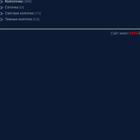
Колготочки
[2886]
Сеточка
[63]
Светлые колготки
[772]
Темные колготки
[518]
Сайт живет
6475
-