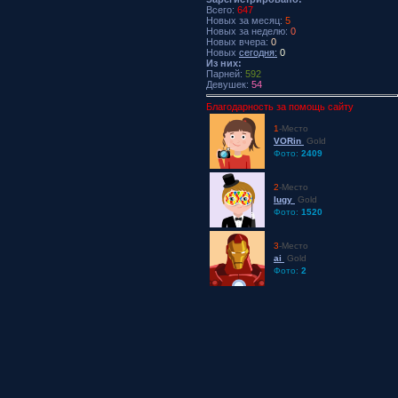
Всего:
647
Новых за месяц:
5
Новых за неделю:
0
Новых вчера:
0
Новых
сегодня:
0
Из них:
Парней:
592
Девушек:
54
Благодарность за помощь сайту
1
-Место
VORin
Gold
Фото:
2409
2
-Место
lugy
Gold
Фото:
1520
3
-Место
ai
Gold
Фото:
2