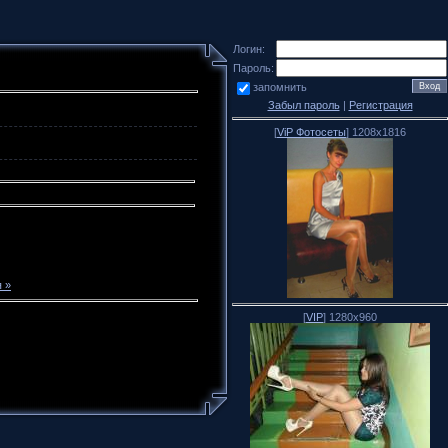
Логин:
Пароль:
запомнить
Забыл пароль
|
Регистрация
[
ViP Фотосеты
] 1208x1816
 »
[
VIP
] 1280x960