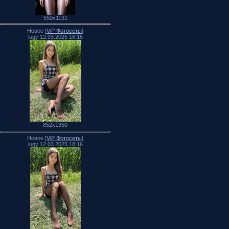
550x1131
Новое [
ViP Фотосеты
]
lugy 12.03.2025 18:16
852x1350
Новое [
ViP Фотосеты
]
lugy 12.03.2025 18:16