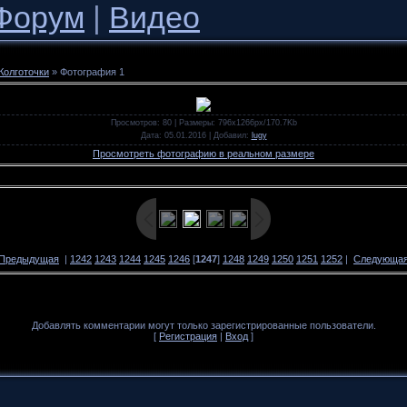
Форум
|
Видео
Колготочки
» Фотография 1
Просмотров
: 80 |
Размеры
: 796x1266px/170.7Kb
Дата
: 05.01.2016 |
Добавил
:
lugy
Просмотреть фотографию в реальном размере
 Предыдущая
|
1242
1243
1244
1245
1246
[
1247
]
1248
1249
1250
1251
1252
|
Следующая
Добавлять комментарии могут только зарегистрированные пользователи.
[
Регистрация
|
Вход
]