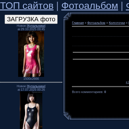
ТОП сайтов
|
Фотоальбом
|
Главная
»
Фотоальбом
»
Колготочки
»
Новое [
Купальники
]
ai 29.10.2025 09:45
1500x2666
«
Новое [
Купальники
]
ai 17.07.2025 00:26
Всего комментариев
:
0