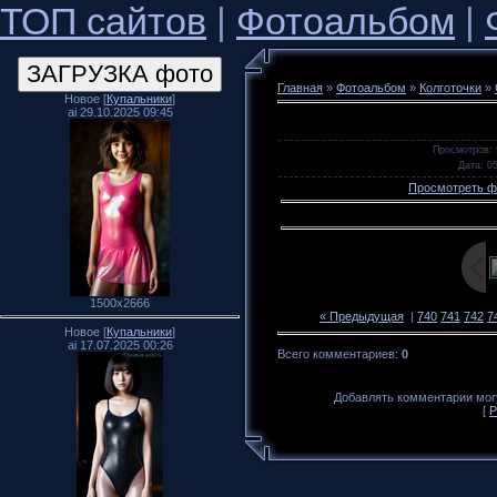
ТОП сайтов
|
Фотоальбом
|
Главная
»
Фотоальбом
»
Колготочки
»
Новое [
Купальники
]
ai 29.10.2025 09:45
Просмотров
:
Дата
: 0
Просмотреть ф
1500x2666
« Предыдущая
|
740
741
742
7
Новое [
Купальники
]
ai 17.07.2025 00:26
Всего комментариев
:
0
Добавлять комментарии могу
[
Р