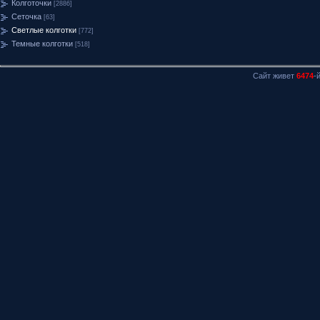
Колготочки
[2886]
Сеточка
[63]
Светлые колготки
[772]
Темные колготки
[518]
Сайт живет
6474
-