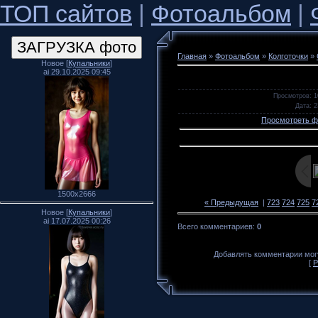
ТОП сайтов
|
Фотоальбом
|
Главная
»
Фотоальбом
»
Колготочки
»
Новое [
Купальники
]
ai 29.10.2025 09:45
Просмотров
: 
Дата
: 
Просмотреть ф
1500x2666
« Предыдущая
|
723
724
725
7
Новое [
Купальники
]
ai 17.07.2025 00:26
Всего комментариев
:
0
Добавлять комментарии могу
[
Р