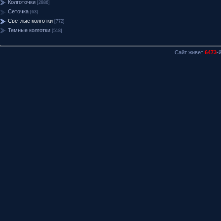
Колготочки
[2886]
Сеточка
[63]
Светлые колготки
[772]
Темные колготки
[518]
Сайт живет
6473
-