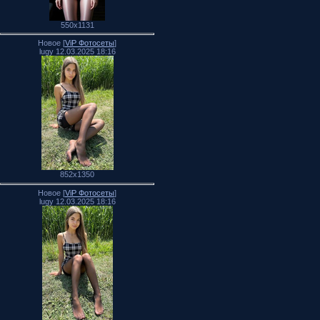
550x1131
Новое [
ViP Фотосеты
]
lugy 12.03.2025 18:16
852x1350
Новое [
ViP Фотосеты
]
lugy 12.03.2025 18:16