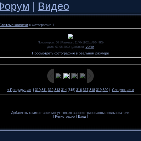
Форум
|
Видео
Светлые колготки
» Фотография 1
Просмотров
: 56 |
Размеры
: 1140x1952px/204.9Kb
Дата
: 07.05.2022 |
Добавил
:
VORin
Просмотреть фотографию в реальном размере
« Предыдущая
|
310
311
312
313
314
[
315
]
316
317
318
319
320
|
Следующая »
Добавлять комментарии могут только зарегистрированные пользователи.
[
Регистрация
|
Вход
]