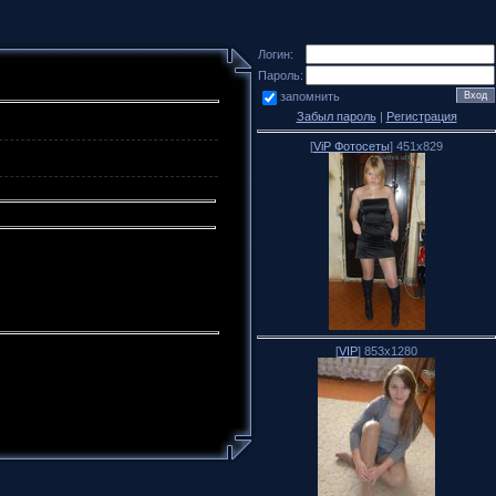
Логин:
Пароль:
запомнить
Забыл пароль
|
Регистрация
[
ViP Фотосеты
] 451x829
[
VIP
] 853x1280