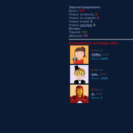
Зарегистрировано:
Всего:
647
Новых за месяц:
5
Новых за неделю:
0
Новых вчера:
0
Новых
сегодня:
0
Из них:
Парней:
592
Девушек:
54
Благодарность за помощь сайту
1
-Место
VORin
Gold
Фото:
2409
2
-Место
lugy
Gold
Фото:
1520
3
-Место
ai
Gold
Фото:
2