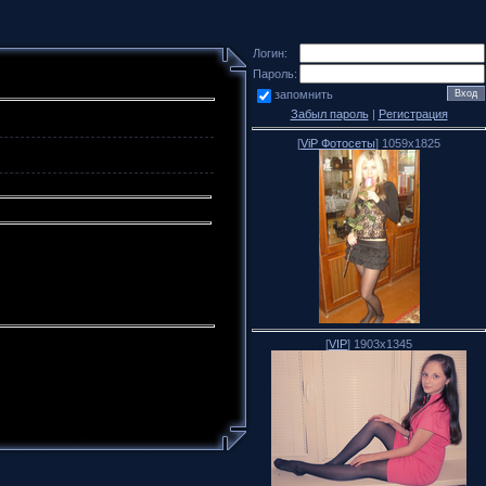
Логин:
Пароль:
запомнить
Забыл пароль
|
Регистрация
[
ViP Фотосеты
] 1059x1825
[
VIP
] 1903x1345