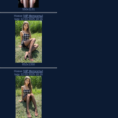
550x1131
Новое [
ViP Фотосеты
]
lugy 12.03.2025 18:16
852x1350
Новое [
ViP Фотосеты
]
lugy 12.03.2025 18:16