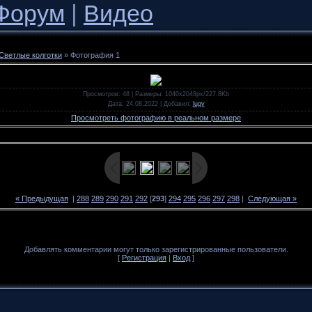
Форум
|
Видео
Светлые колготки
» Фотография 1
Просмотров
: 48 |
Размеры
: 1040x2048px/227.8Kb
Дата
: 24.08.2022 |
Добавил
:
lugy
Просмотреть фотографию в реальном размере
« Предыдущая
|
288
289
290
291
292
[
293
]
294
295
296
297
298
|
Следующая »
Добавлять комментарии могут только зарегистрированные пользователи.
[
Регистрация
|
Вход
]