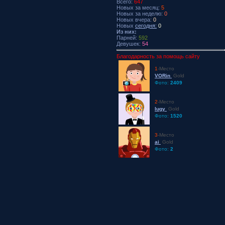
Всего:
647
Новых за месяц:
5
Новых за неделю:
0
Новых вчера:
0
Новых
сегодня:
0
Из них:
Парней:
592
Девушек:
54
Благодарность за помощь сайту
1
-Место
VORin
Gold
Фото:
2409
2
-Место
lugy
Gold
Фото:
1520
3
-Место
ai
Gold
Фото:
2