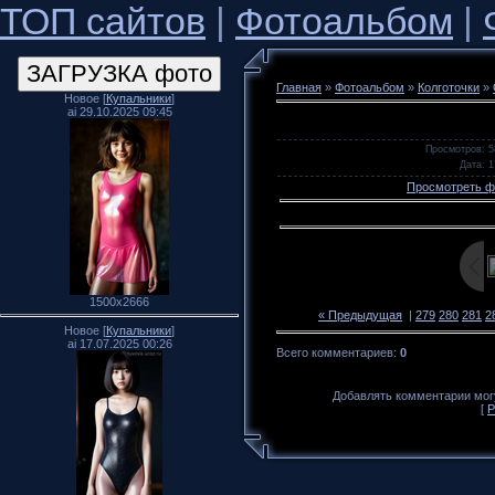
ТОП сайтов
|
Фотоальбом
|
Главная
»
Фотоальбом
»
Колготочки
»
Новое [
Купальники
]
ai 29.10.2025 09:45
Просмотров
: 5
Дата
: 
Просмотреть ф
1500x2666
« Предыдущая
|
279
280
281
2
Новое [
Купальники
]
ai 17.07.2025 00:26
Всего комментариев
:
0
Добавлять комментарии могу
[
Р