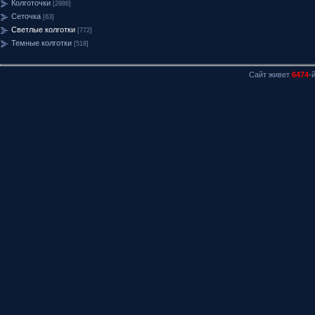
Колготочки
[2886]
Сеточка
[63]
Светлые колготки
[772]
Темные колготки
[518]
Сайт живет
6474
-