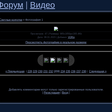
Форум
|
Видео
Светлые колготки
» Фотография 1
Просмотров
: 47 |
Размеры
: 985x1850px/265.4Kb
Дата
: 08.01.2023 |
Добавил
:
VORin
Просмотреть фотографию в реальном размере
« Предыдущая
|
228
229
230
231
232
[
233
]
234
235
236
237
238
|
Следующая »
Добавлять комментарии могут только зарегистрированные пользователи.
[
Регистрация
|
Вход
]