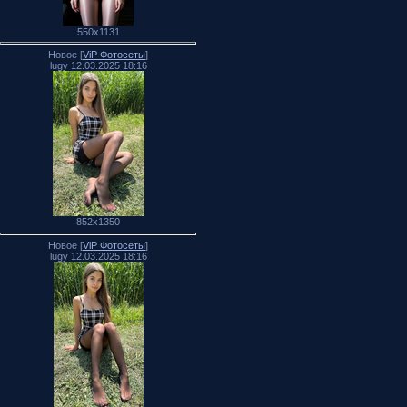
550x1131
Новое [
ViP Фотосеты
]
lugy 12.03.2025 18:16
852x1350
Новое [
ViP Фотосеты
]
lugy 12.03.2025 18:16