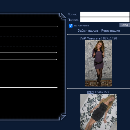
Логин:
Пароль:
запомнить
Забыл пароль
|
Регистрация
[
ViP Фотосеты
] 827x1426
[
VIP
] 1244x1580