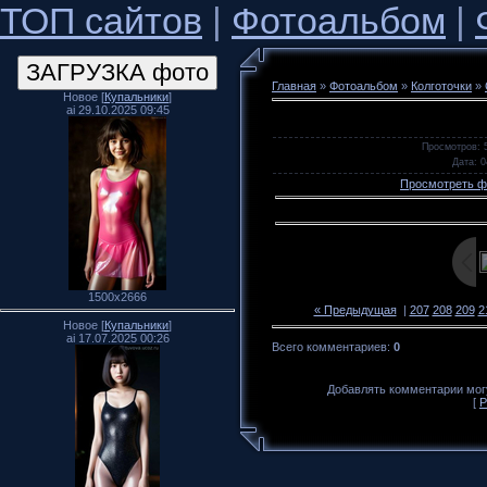
ТОП сайтов
|
Фотоальбом
|
Главная
»
Фотоальбом
»
Колготочки
»
Новое [
Купальники
]
ai 29.10.2025 09:45
Просмотров
: 
Дата
: 
Просмотреть ф
1500x2666
« Предыдущая
|
207
208
209
2
Новое [
Купальники
]
ai 17.07.2025 00:26
Всего комментариев
:
0
Добавлять комментарии могу
[
Р