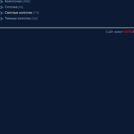
Колготочки
[2886]
Сеточка
[63]
Светлые колготки
[772]
Темные колготки
[518]
Сайт живет
6475
-