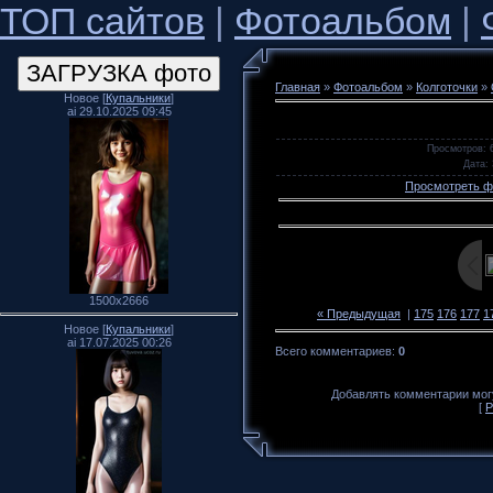
ТОП сайтов
|
Фотоальбом
|
Главная
»
Фотоальбом
»
Колготочки
»
Новое [
Купальники
]
ai 29.10.2025 09:45
Просмотров
: 
Дата
:
Просмотреть ф
1500x2666
« Предыдущая
|
175
176
177
1
Новое [
Купальники
]
ai 17.07.2025 00:26
Всего комментариев
:
0
Добавлять комментарии могу
[
Р