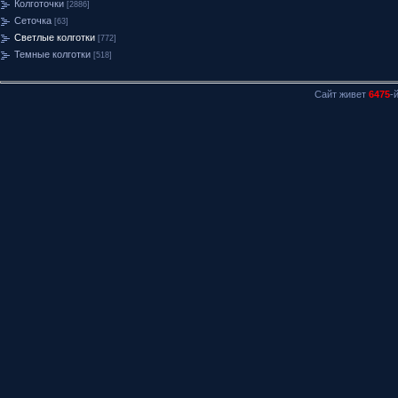
Колготочки
[2886]
Сеточка
[63]
Светлые колготки
[772]
Темные колготки
[518]
Сайт живет
6475
-