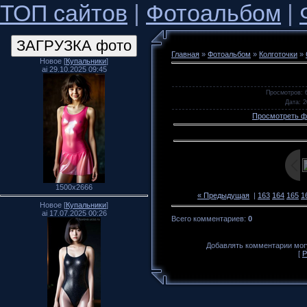
ТОП сайтов
|
Фотоальбом
|
Главная
»
Фотоальбом
»
Колготочки
»
Новое [
Купальники
]
ai 29.10.2025 09:45
Просмотров
: 
Дата
: 
Просмотреть ф
1500x2666
« Предыдущая
|
163
164
165
1
Новое [
Купальники
]
ai 17.07.2025 00:26
Всего комментариев
:
0
Добавлять комментарии могу
[
Р