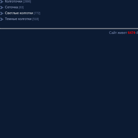
Колготочки
[2886]
Сеточка
[63]
Светлые колготки
[772]
Темные колготки
[518]
Сайт живет
6474
-