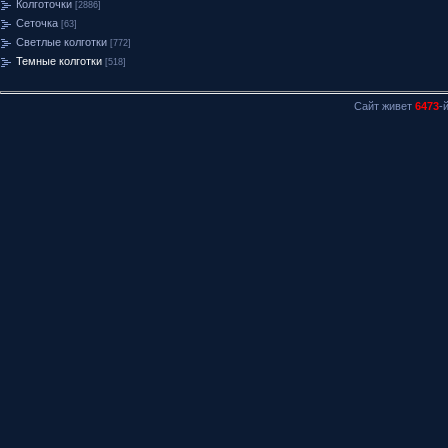
Колготочки
[2886]
Сеточка
[63]
Светлые колготки
[772]
Темные колготки
[518]
Сайт живет
6473
-