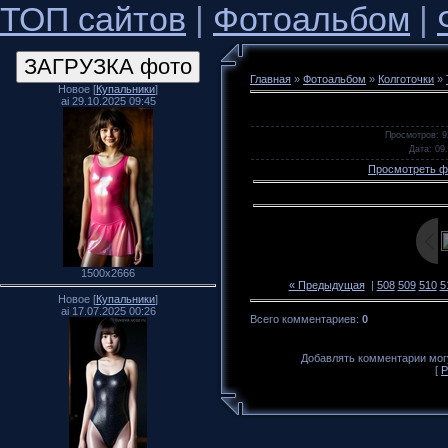
ТОП сайтов
|
Фотоальбом
|
Главная
»
Фотоальбом
»
Колготочки
»
Новое [
Купальники
]
ai 29.10.2025 09:45
Просмотров
: 9
Дата
: 09
Просмотреть ф
1500x2666
« Предыдущая
|
508
509
510
5
Новое [
Купальники
]
ai 17.07.2025 00:26
Всего комментариев
:
0
Добавлять комментарии могу
[
Р