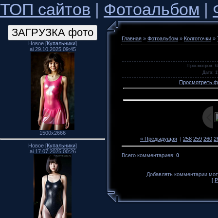
ТОП сайтов
|
Фотоальбом
|
Главная
»
Фотоальбом
»
Колготочки
»
Новое [
Купальники
]
ai 29.10.2025 09:45
Просмотров
: 6
Дата
: 
Просмотреть ф
1500x2666
« Предыдущая
|
258
259
260
2
Новое [
Купальники
]
ai 17.07.2025 00:26
Всего комментариев
:
0
Добавлять комментарии могу
[
Р