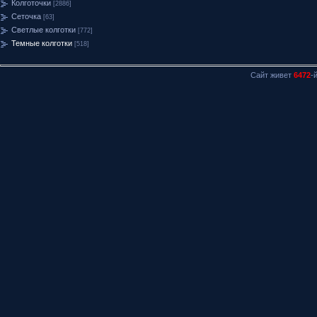
Колготочки
[2886]
Сеточка
[63]
Светлые колготки
[772]
Темные колготки
[518]
Сайт живет
6472
-