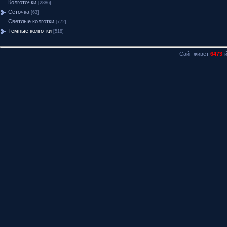
Колготочки
[2886]
Сеточка
[63]
Светлые колготки
[772]
Темные колготки
[518]
Сайт живет
6473
-