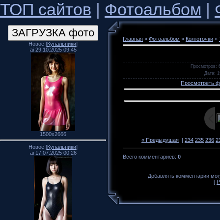
ТОП сайтов
|
Фотоальбом
|
Главная
»
Фотоальбом
»
Колготочки
»
Новое [
Купальники
]
ai 29.10.2025 09:45
Просмотров
: 
Дата
: 
Просмотреть ф
1500x2666
« Предыдущая
|
234
235
236
2
Новое [
Купальники
]
ai 17.07.2025 00:26
Всего комментариев
:
0
Добавлять комментарии могу
[
Р