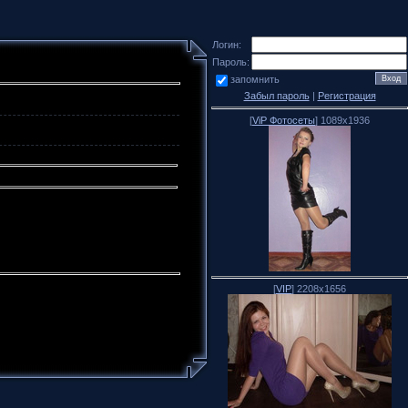
Логин:
Пароль:
запомнить
Забыл пароль
|
Регистрация
[
ViP Фотосеты
] 1089x1936
[
VIP
] 2208x1656