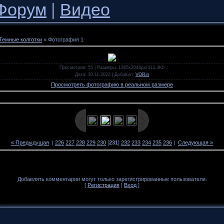
Форум
|
Видео
Темные колготки
» Фотография 1
Просмотров
: 55 |
Размеры
: 1365x2048px/413.4Kb
Дата
: 30.11.2022 |
Добавил
:
VORin
Просмотреть фотографию в реальном размере
« Предыдущая
|
226
227
228
229
230
[
231
]
232
233
234
235
236
|
Следующая »
Добавлять комментарии могут только зарегистрированные пользователи.
[
Регистрация
|
Вход
]