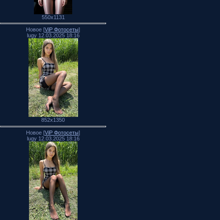
550x1131
Новое [
ViP Фотосеты
]
lugy 12.03.2025 18:16
852x1350
Новое [
ViP Фотосеты
]
lugy 12.03.2025 18:16