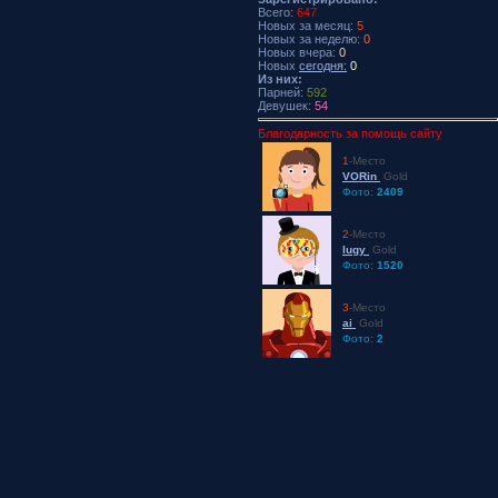
Всего:
647
Новых за месяц:
5
Новых за неделю:
0
Новых вчера:
0
Новых
сегодня:
0
Из них:
Парней:
592
Девушек:
54
Благодарность за помощь сайту
1
-Место
VORin
Gold
Фото:
2409
2
-Место
lugy
Gold
Фото:
1520
3
-Место
ai
Gold
Фото:
2