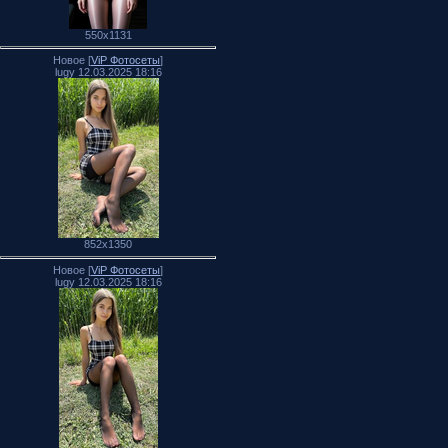
550x1131
Новое [
ViP Фотосеты
]
lugy 12.03.2025 18:16
852x1350
Новое [
ViP Фотосеты
]
lugy 12.03.2025 18:16