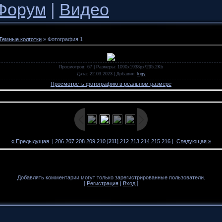
Форум
|
Видео
Темные колготки
» Фотография 1
Просмотров
: 67 |
Размеры
: 1090x1938px/295.2Kb
Дата
: 22.03.2023 |
Добавил
:
lugy
Просмотреть фотографию в реальном размере
« Предыдущая
|
206
207
208
209
210
[
211
]
212
213
214
215
216
|
Следующая »
Добавлять комментарии могут только зарегистрированные пользователи.
[
Регистрация
|
Вход
]