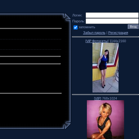
Логин:
Пароль:
запомнить
Забыл пароль
|
Регистрация
[
ViP Фотосеты
] 1144x2160
[
VIP
] 768x1024