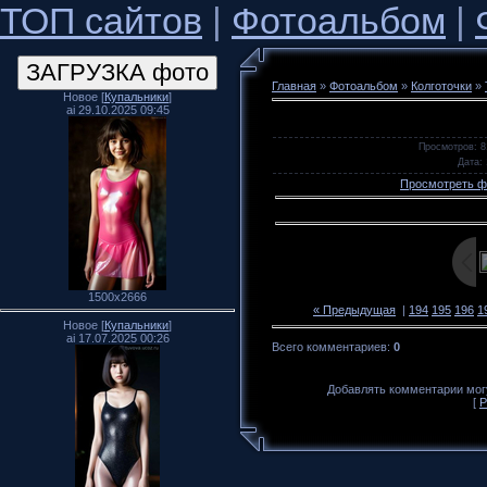
ТОП сайтов
|
Фотоальбом
|
Главная
»
Фотоальбом
»
Колготочки
»
Новое [
Купальники
]
ai 29.10.2025 09:45
Просмотров
: 8
Дата
:
Просмотреть ф
1500x2666
« Предыдущая
|
194
195
196
1
Новое [
Купальники
]
ai 17.07.2025 00:26
Всего комментариев
:
0
Добавлять комментарии могу
[
Р