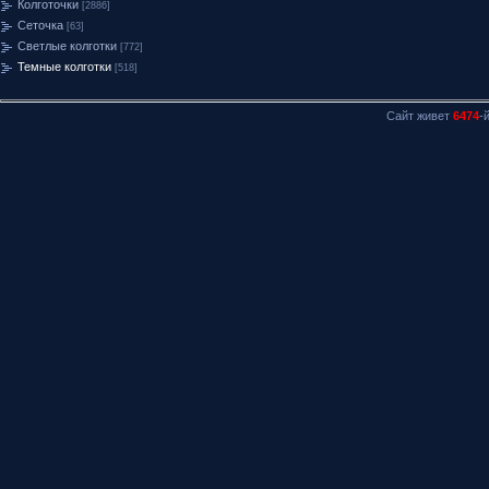
Колготочки
[2886]
Сеточка
[63]
Светлые колготки
[772]
Темные колготки
[518]
Сайт живет
6474
-