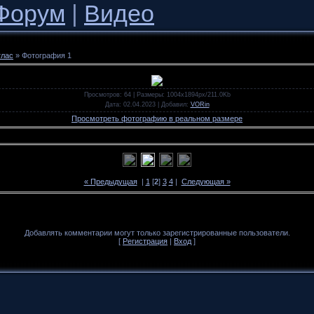
Форум
|
Видео
тлас
» Фотография 1
Просмотров
: 64 |
Размеры
: 1004x1894px/211.0Kb
Дата
: 02.04.2023 |
Добавил
:
VORin
Просмотреть фотографию в реальном размере
« Предыдущая
|
1
[
2
]
3
4
|
Следующая »
Добавлять комментарии могут только зарегистрированные пользователи.
[
Регистрация
|
Вход
]