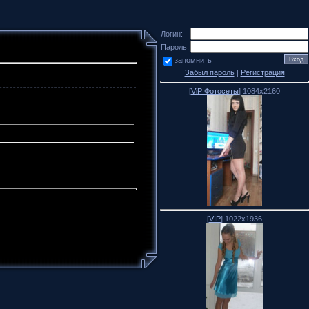
Логин:
Пароль:
запомнить
Забыл пароль
|
Регистрация
[
ViP Фотосеты
] 1084x2160
[
VIP
] 1022x1936