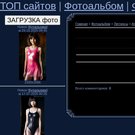
ТОП сайтов
|
Фотоальбом
|
Главная
»
Фотоальбом
»
Леггинсы
»
А
Новое [
Купальники
]
ai 29.10.2025 09:45
1500x2666
Всего комментариев
:
0
Новое [
Купальники
]
ai 17.07.2025 00:26