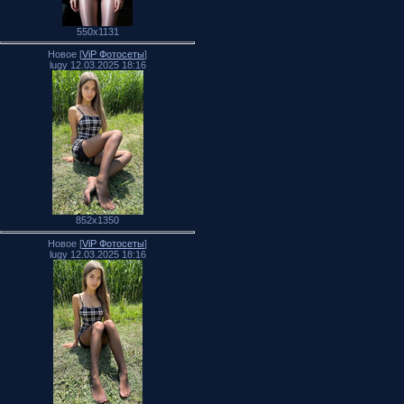
550x1131
Новое [
ViP Фотосеты
]
lugy 12.03.2025 18:16
852x1350
Новое [
ViP Фотосеты
]
lugy 12.03.2025 18:16