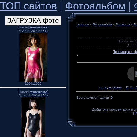
ТОП сайтов
|
Фотоальбом
|
Главная
»
Фотоальбом
»
Леггинсы
»
Л
Новое [
Купальники
]
ai 29.10.2025 09:45
Просмотров
: 
Дата
: 
Просмотреть ф
1500x2666
« Предыдущая
|
11
12
1
Новое [
Купальники
]
ai 17.07.2025 00:26
Всего комментариев
:
0
Добавлять комментарии могу
[
Р