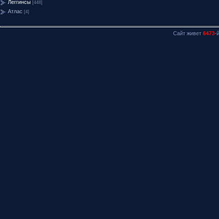
Леггинсы
[448]
Атлас
[4]
Сайт живет
6473
-