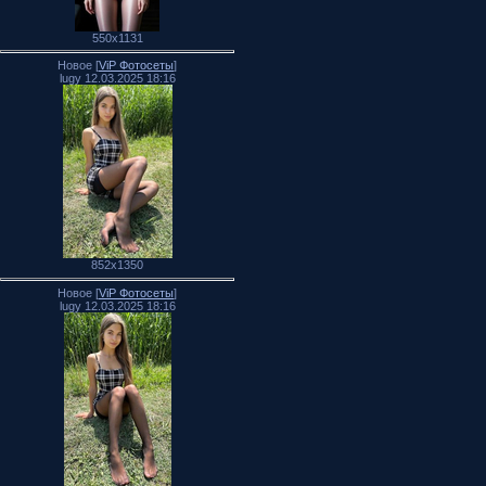
550x1131
Новое [
ViP Фотосеты
]
lugy 12.03.2025 18:16
852x1350
Новое [
ViP Фотосеты
]
lugy 12.03.2025 18:16