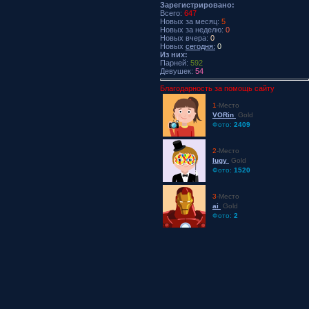
Зарегистрировано:
Всего:
647
Новых за месяц:
5
Новых за неделю:
0
Новых вчера:
0
Новых
сегодня:
0
Из них:
Парней:
592
Девушек:
54
Благодарность за помощь сайту
1
-Место
VORin
Gold
Фото:
2409
2
-Место
lugy
Gold
Фото:
1520
3
-Место
ai
Gold
Фото:
2