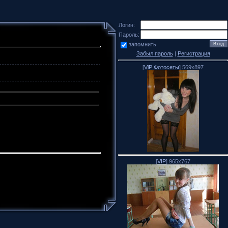
Логин:
Пароль:
запомнить
Забыл пароль
|
Регистрация
[
ViP Фотосеты
] 569x897
[
VIP
] 965x767