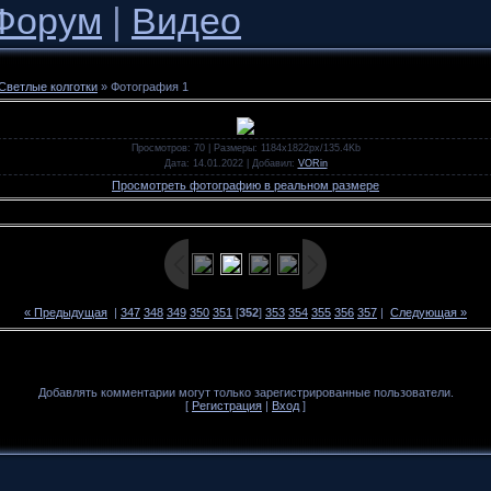
Форум
|
Видео
Светлые колготки
» Фотография 1
Просмотров
: 70 |
Размеры
: 1184x1822px/135.4Kb
Дата
: 14.01.2022 |
Добавил
:
VORin
Просмотреть фотографию в реальном размере
« Предыдущая
|
347
348
349
350
351
[
352
]
353
354
355
356
357
|
Следующая »
Добавлять комментарии могут только зарегистрированные пользователи.
[
Регистрация
|
Вход
]