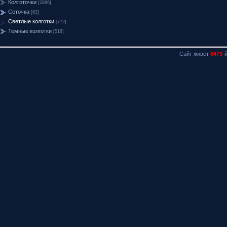
Колготочки
[2886]
Сеточка
[63]
Светлые колготки
[772]
Темные колготки
[518]
Сайт живет
6473
-