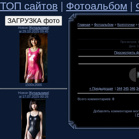
ТОП сайтов
|
Фотоальбом
|
Главная
»
Фотоальбом
»
Колготочки
»
Новое [
Купальники
]
ai 29.10.2025 09:45
Просмотров
: 
Дата
: 
Просмотреть ф
1500x2666
« Предыдущая
|
344
345
346
3
Новое [
Купальники
]
ai 17.07.2025 00:26
Всего комментариев
:
0
Добавлять комментарии могу
[
Р