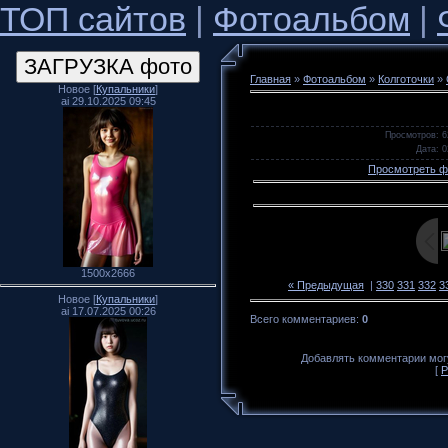
ТОП сайтов
|
Фотоальбом
|
Главная
»
Фотоальбом
»
Колготочки
»
Новое [
Купальники
]
ai 29.10.2025 09:45
Просмотров
: 6
Дата
: 
Просмотреть ф
1500x2666
« Предыдущая
|
330
331
332
3
Новое [
Купальники
]
ai 17.07.2025 00:26
Всего комментариев
:
0
Добавлять комментарии могу
[
Р