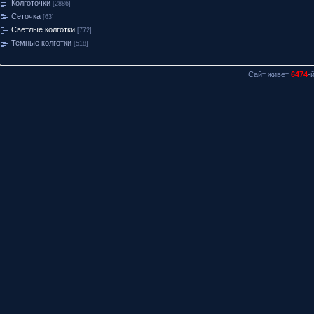
Колготочки
[2886]
Сеточка
[63]
Светлые колготки
[772]
Темные колготки
[518]
Сайт живет
6474
-