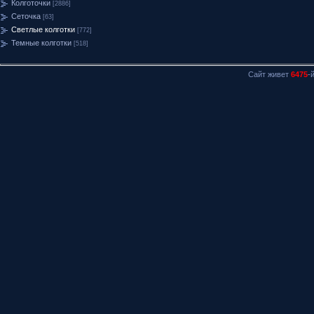
Колготочки
[2886]
Сеточка
[63]
Светлые колготки
[772]
Темные колготки
[518]
Сайт живет
6475
-