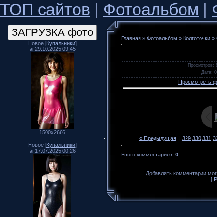
ТОП сайтов
|
Фотоальбом
|
Главная
»
Фотоальбом
»
Колготочки
»
Новое [
Купальники
]
ai 29.10.2025 09:45
Просмотров
: 
Дата
: 
Просмотреть ф
1500x2666
« Предыдущая
|
329
330
331
3
Новое [
Купальники
]
ai 17.07.2025 00:26
Всего комментариев
:
0
Добавлять комментарии могу
[
Р