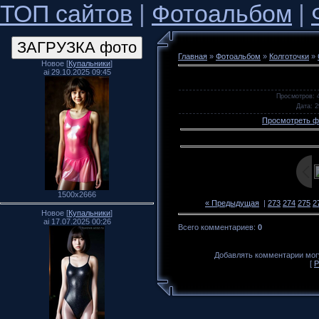
ТОП сайтов
|
Фотоальбом
|
Главная
»
Фотоальбом
»
Колготочки
»
Новое [
Купальники
]
ai 29.10.2025 09:45
Просмотров
: 
Дата
: 
Просмотреть ф
1500x2666
« Предыдущая
|
273
274
275
2
Новое [
Купальники
]
ai 17.07.2025 00:26
Всего комментариев
:
0
Добавлять комментарии могу
[
Р