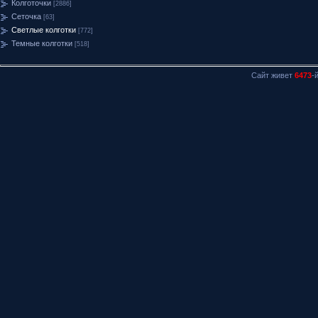
Колготочки
[2886]
Сеточка
[63]
Светлые колготки
[772]
Темные колготки
[518]
Сайт живет
6473
-