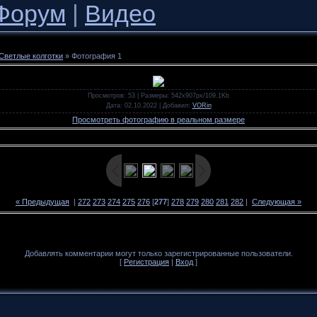
Форум
|
Видео
Светлые колготки
» Фотография 1
Просмотров
: 53 |
Размеры
: 542x907px/109.1Kb
Дата
: 02.10.2022 |
Добавил
:
VORin
Просмотреть фотографию в реальном размере
« Предыдущая
|
272
273
274
275
276
[
277
]
278
279
280
281
282
|
Следующая »
Добавлять комментарии могут только зарегистрированные пользователи.
[
Регистрация
|
Вход
]