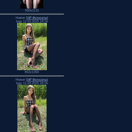
550x1131
Новое [
ViP Фотосеты
]
lugy 12.03.2025 18:16
852x1350
Новое [
ViP Фотосеты
]
lugy 12.03.2025 18:16