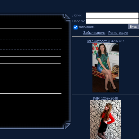
Логин:
Пароль:
запомнить
Забыл пароль
|
Регистрация
[
ViP Фотосеты
] 420x787
[
VIP
] 1259x2048