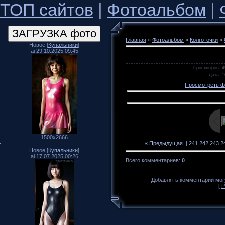
ТОП сайтов
|
Фотоальбом
|
Главная
»
Фотоальбом
»
Колготочки
»
Новое [
Купальники
]
ai 29.10.2025 09:45
Просмотров
: 4
Дата
: 
Просмотреть ф
1500x2666
« Предыдущая
|
241
242
243
2
Новое [
Купальники
]
ai 17.07.2025 00:26
Всего комментариев
:
0
Добавлять комментарии могу
[
Р