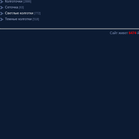
Колготочки
[2886]
Сеточка
[63]
Светлые колготки
[772]
Темные колготки
[518]
Сайт живет
6474
-