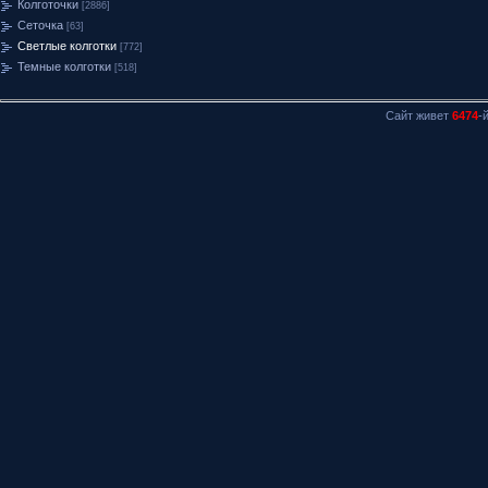
Колготочки
[2886]
Сеточка
[63]
Светлые колготки
[772]
Темные колготки
[518]
Сайт живет
6474
-