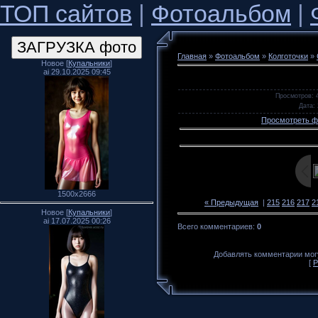
ТОП сайтов
|
Фотоальбом
|
Главная
»
Фотоальбом
»
Колготочки
»
Новое [
Купальники
]
ai 29.10.2025 09:45
Просмотров
: 
Дата
:
Просмотреть ф
1500x2666
« Предыдущая
|
215
216
217
2
Новое [
Купальники
]
ai 17.07.2025 00:26
Всего комментариев
:
0
Добавлять комментарии могу
[
Р