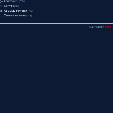
Колготочки
[2886]
Сеточка
[63]
Светлые колготки
[772]
Темные колготки
[518]
Сайт живет
6474
-