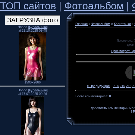
ТОП сайтов
|
Фотоальбом
|
Главная
»
Фотоальбом
»
Колготочки
»
Новое [
Купальники
]
ai 29.10.2025 09:45
Просмотров
: 
Дата
:
Просмотреть ф
1500x2666
« Предыдущая
|
214
215
216
2
Новое [
Купальники
]
ai 17.07.2025 00:26
Всего комментариев
:
0
Добавлять комментарии могу
[
Р