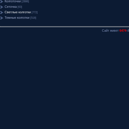
Колготочки
[2886]
Сеточка
[63]
Светлые колготки
[772]
Темные колготки
[518]
Сайт живет
6474
-