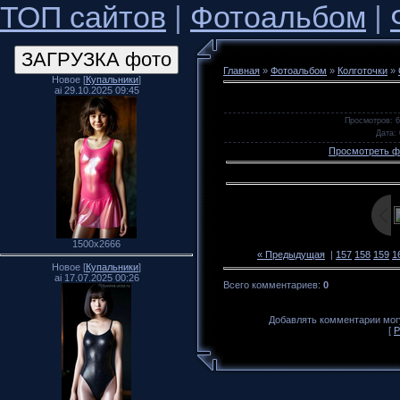
ТОП сайтов
|
Фотоальбом
|
Главная
»
Фотоальбом
»
Колготочки
»
Новое [
Купальники
]
ai 29.10.2025 09:45
Просмотров
: 
Дата
:
Просмотреть ф
1500x2666
« Предыдущая
|
157
158
159
1
Новое [
Купальники
]
ai 17.07.2025 00:26
Всего комментариев
:
0
Добавлять комментарии могу
[
Р