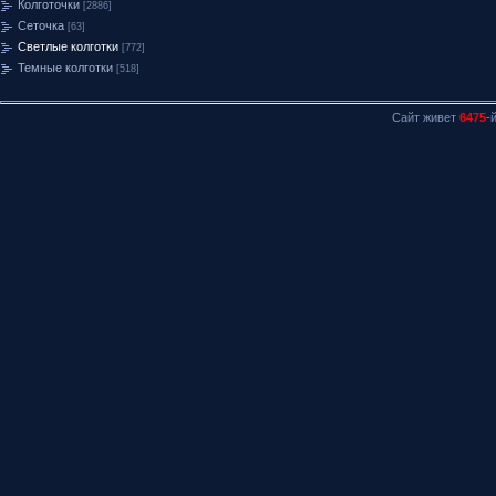
Колготочки
[2886]
Сеточка
[63]
Светлые колготки
[772]
Темные колготки
[518]
Сайт живет
6475
-