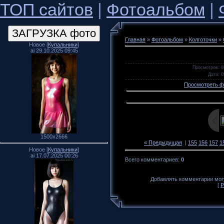
ТОП сайтов
|
Фотоальбом
|
Главная
»
Фотоальбом
»
Колготочки
»
Новое [
Купальники
]
ai 29.10.2025 09:45
Просмотров
: 6
Дата
: 
Просмотреть ф
1500x2666
« Предыдущая
|
155
156
157
1
Новое [
Купальники
]
ai 17.07.2025 00:26
Всего комментариев
:
0
Добавлять комментарии могу
[
Р