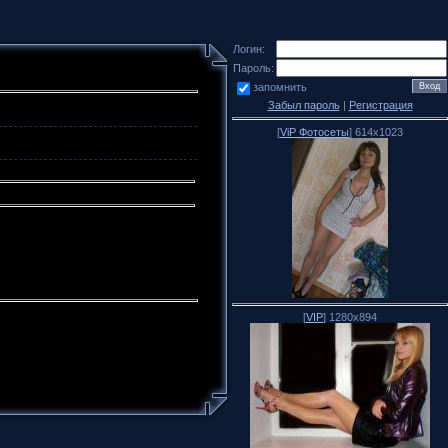
Логин:
Пароль:
запомнить
Забыл пароль
|
Регистрация
[
ViP Фотосеты
] 614x1023
[
VIP
] 1280x894