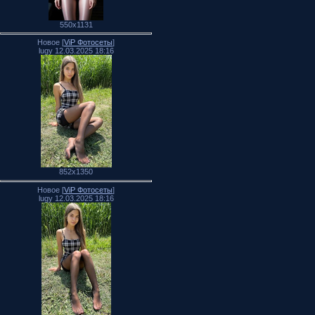
550x1131
Новое [
ViP Фотосеты
]
lugy 12.03.2025 18:16
852x1350
Новое [
ViP Фотосеты
]
lugy 12.03.2025 18:16