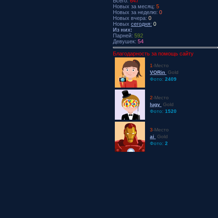
Всего:
647
Новых за месяц:
5
Новых за неделю:
0
Новых вчера:
0
Новых
сегодня:
0
Из них:
Парней:
592
Девушек:
54
Благодарность за помощь сайту
1
-Место
VORin
Gold
Фото:
2409
2
-Место
lugy
Gold
Фото:
1520
3
-Место
ai
Gold
Фото:
2