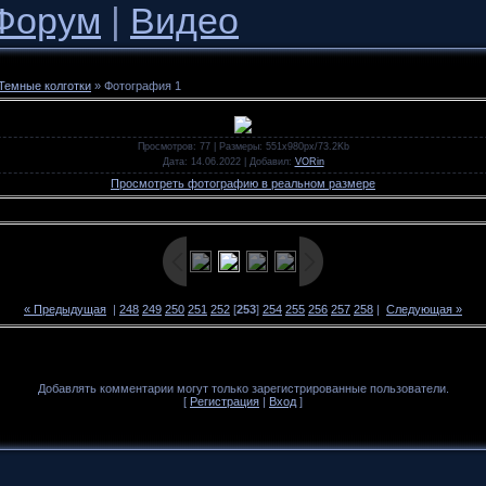
Форум
|
Видео
Темные колготки
» Фотография 1
Просмотров
: 77 |
Размеры
: 551x980px/73.2Kb
Дата
: 14.06.2022 |
Добавил
:
VORin
Просмотреть фотографию в реальном размере
« Предыдущая
|
248
249
250
251
252
[
253
]
254
255
256
257
258
|
Следующая »
Добавлять комментарии могут только зарегистрированные пользователи.
[
Регистрация
|
Вход
]