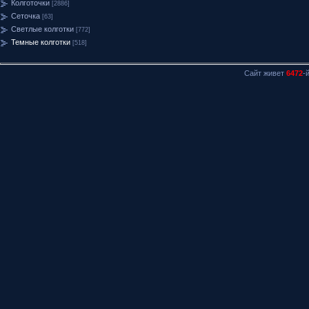
Колготочки
[2886]
Сеточка
[63]
Светлые колготки
[772]
Темные колготки
[518]
Сайт живет
6472
-