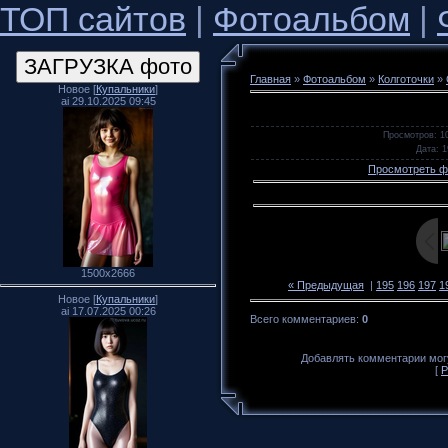
ТОП сайтов
|
Фотоальбом
|
Главная
»
Фотоальбом
»
Колготочки
»
Новое [
Купальники
]
ai 29.10.2025 09:45
Просмотров
: 1
Дата
: 
Просмотреть ф
1500x2666
« Предыдущая
|
195
196
197
1
Новое [
Купальники
]
ai 17.07.2025 00:26
Всего комментариев
:
0
Добавлять комментарии могу
[
Р