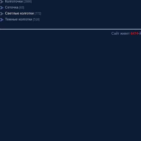
Колготочки
[2886]
Сеточка
[63]
Светлые колготки
[772]
Темные колготки
[518]
Сайт живет
6474
-