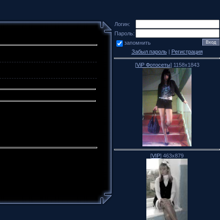
Логин:
Пароль:
запомнить
Забыл пароль
|
Регистрация
[
ViP Фотосеты
] 1158x1843
[
VIP
] 463x879