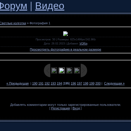
Форум
|
Видео
Светлые колготки
» Фотография 1
Просмотров
: 50 |
Размеры
: 825x1466px/242.8Kb
Дата
: 28.02.2023 |
Добавил
:
VORin
Просмотреть фотографию в реальном размере
« Предыдущая
|
190
191
192
193
194
[
195
]
196
197
198
199
200
|
Следующая »
Добавлять комментарии могут только зарегистрированные пользователи.
[
Регистрация
|
Вход
]