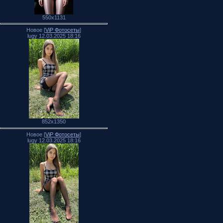
550x1131
Новое [
ViP Фотосеты
]
lugy 12.03.2025 18:16
852x1350
Новое [
ViP Фотосеты
]
lugy 12.03.2025 18:16