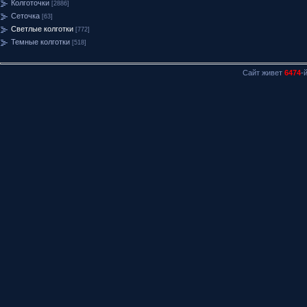
Колготочки
[2886]
Сеточка
[63]
Светлые колготки
[772]
Темные колготки
[518]
Сайт живет
6474
-