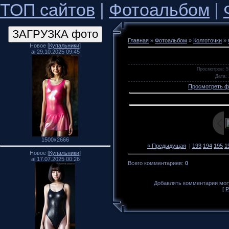
ТОП сайтов
|
Фотоальбом
|
Главная
»
Фотоальбом
»
Колготочки
»
Новое [
Купальники
]
ai 29.10.2025 09:45
Просмотров
: 5
Дата
:
Просмотреть ф
1500x2666
« Предыдущая
|
193
194
195
1
Новое [
Купальники
]
ai 17.07.2025 00:26
Всего комментариев
:
0
Добавлять комментарии могу
[
Р